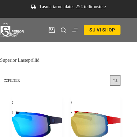
Skip
Tasuta tarne alates 25€ tellimustele
to
content
SU.VI SHOP
Ostukorv
Superior Lasteprillid
FILTER