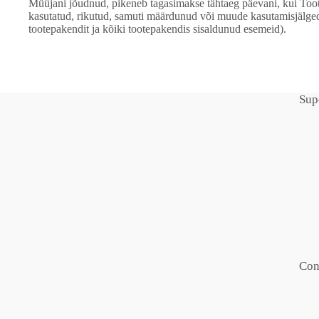
Müüjani jõudnud, pikeneb tagasimakse tähtaeg päevani, kui Toot
kasutatud, rikutud, samuti määrdunud või muude kasutamisjälg
tootepakendit ja kõiki tootepakendis sisaldunud esemeid).
Sup
Con