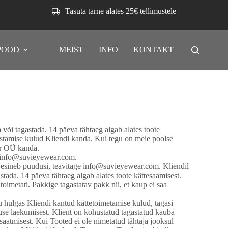
Tasuta tarne alates 25€ tellimustele
POOD
MEIST
INFO
KONTAKT
 või tagastada. 14 päeva tähtaeg algab alates toote
gastamise kulud Kliendi kanda. Kui tegu on meie poolse
or OÜ kanda.
le info@suvieyewear.com.
el esineb puudusi, teavitage info@suvieyewear.com. Kliendil
tada. 14 päeva tähtaeg algab alates toote kättesaamisest.
toimetati. Pakkige tagastatav pakk nii, et kaup ei saa
 hulgas Kliendi kantud kättetoimetamise kulud, tagasi
use laekumisest. Klient on kohustatud tagastatud kauba
atmisest. Kui Tooted ei ole nimetatud tähtaja jooksul