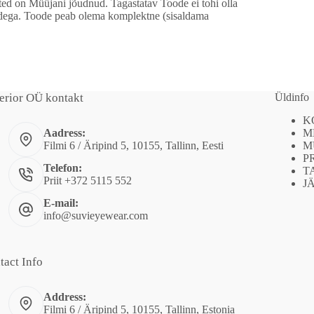
ed on Müüjani jõudnud. Tagastatav Toode ei tohi olla
edega. Toode peab olema komplektne (sisaldama
erior OÜ kontakt
Üldinfo
K
M
Aadress:
M
Filmi 6 / Äripind 5, 10155, Tallinn, Eesti
P
Telefon:
T
Priit +372 5115 552
J
E-mail:
info@suvieyewear.com
tact Info
Address:
Filmi 6 / Äripind 5, 10155, Tallinn, Estonia