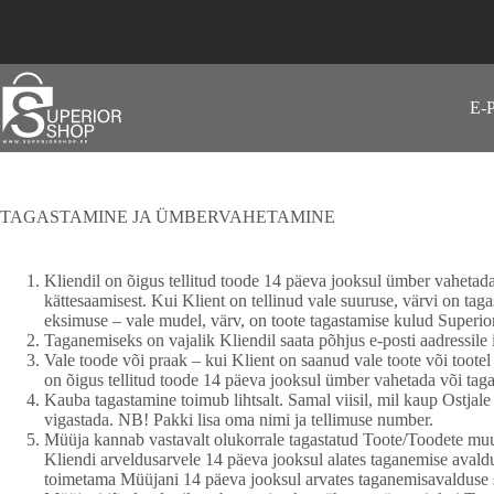
Skip
to
content
E-
TAGASTAMINE JA ÜMBERVAHETAMINE
Kliendil on õigus tellitud toode 14 päeva jooksul ümber vahetada
kättesaamisest. Kui Klient on tellinud vale suuruse, värvi on ta
eksimuse – vale mudel, värv, on toote tagastamise kulud Superi
Taganemiseks on vajalik Kliendil saata põhjus e-posti aadressi
Vale toode või praak – kui Klient on saanud vale toote või toot
on õigus tellitud toode 14 päeva jooksul ümber vahetada või tagas
Kauba tagastamine toimub lihtsalt. Samal viisil, mil kaup Ostjale 
vigastada. NB! Pakki lisa oma nimi ja tellimuse number.
Müüja kannab vastavalt olukorrale tagastatud Toote/Toodete muu
Kliendi arveldusarvele 14 päeva jooksul alates taganemise avald
toimetama Müüjani 14 päeva jooksul arvates taganemisavalduse sa