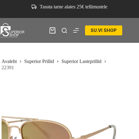
Skip
Tasuta tarne alates 25€ tellimustele
to
content
SU.VI SHOP
Ostukorv
Avaleht
Superior Prillid
Superior Lasteprillid
22391