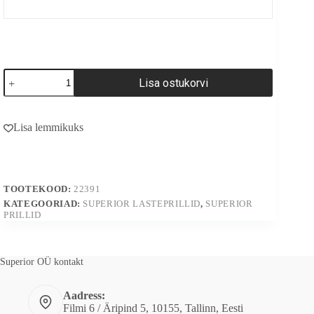
22391
Lisa ostukorvi
kogus
A
l
Lisa lemmikuks
t
e
r
n
a
TOOTEKOOD:
22391
t
i
KATEGOORIAD:
SUPERIOR LASTEPRILLID
,
SUPERIOR
PRILLID
v
e
:
Superior OÜ kontakt
Aadress:
Filmi 6 / Äripind 5, 10155, Tallinn, Eesti