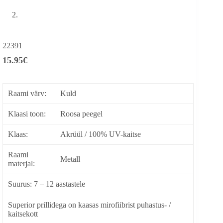
22391
15.95
€
Raami värv:
Kuld
Klaasi toon:
Roosa peegel
Klaas:
Akrüül / 100% UV-kaitse
Raami
Metall
materjal:
Suurus: 7 – 12 aastastele
Superior prillidega on kaasas mirofiibrist puhastus- /
kaitsekott