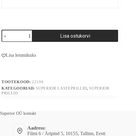
22190
Lisa ostukorvi
kogus
A
l
Lisa lemmikuks
t
e
r
n
a
TOOTEKOOD:
22190
t
i
KATEGOORIAD:
SUPERIOR LASTEPRILLID
,
SUPERIOR
PRILLID
v
e
:
Superior OÜ kontakt
Aadress:
Filmi 6 / Äripind 5, 10155, Tallinn, Eesti