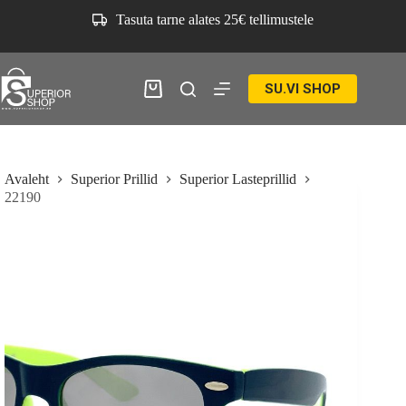
Skip
Tasuta tarne alates 25€ tellimustele
to
content
SU.VI SHOP
Ostukorv
Avaleht
Superior Prillid
Superior Lasteprillid
22190