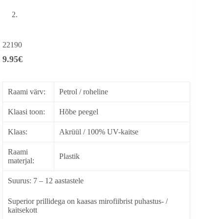
22190
9.95
€
Raami värv:
Petrol / roheline
Klaasi toon:
Hõbe peegel
Klaas:
Akrüül / 100% UV-kaitse
Raami
Plastik
materjal:
Suurus: 7 – 12 aastastele
Superior prillidega on kaasas mirofiibrist puhastus- /
kaitsekott