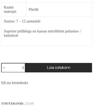
Raami
Plastik
materjal:
Suurus: 7 – 12 aastastele
Superior prillidega on kaasas mirofiibrist puhastus- /
kaitsekott
25209
Lisa ostukorvi
kogus
A
l
Lisa lemmikuks
t
e
r
n
a
TOOTEKOOD:
25209
t