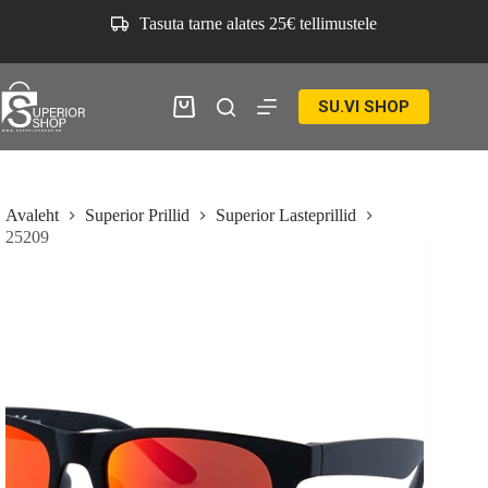
Skip
Tasuta tarne alates 25€ tellimustele
to
content
SU.VI SHOP
Ostukorv
Avaleht
Superior Prillid
Superior Lasteprillid
25209