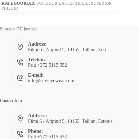
i
KATEGOORIAD:
SUPERIOR LASTEPRILLID
,
SUPERIOR
PRILLID
v
e
:
Superior OÜ kontakt
Aadress:
Filmi 6 / Äripind 5, 10155, Tallinn, Eesti
Telefon:
Priit +372 5115 552
E-mail:
info@suvieyewear.com
Contact Info
Address:
Filmi 6 / Äripind 5, 10155, Tallinn, Estonia
Phone:
Priit +372 5115 552