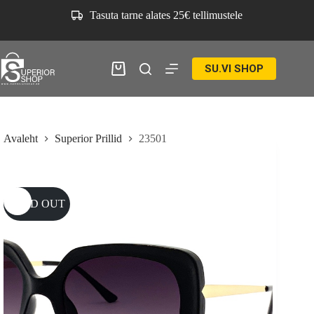
Skip
Tasuta tarne alates 25€ tellimustele
to
content
SU.VI SHOP
Ostukorv
Avaleht
Superior Prillid
23501
SOLD OUT