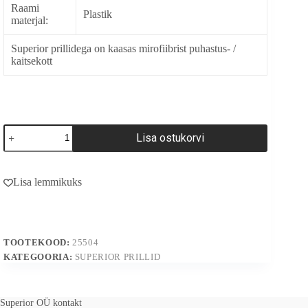
Raami
Plastik
materjal:
Superior prillidega on kaasas mirofiibrist puhastus- /
kaitsekott
25504
Lisa ostukorvi
kogus
A
l
Lisa lemmikuks
t
e
r
n
a
TOOTEKOOD:
25504
t
i
KATEGOORIA:
SUPERIOR PRILLID
v
e
:
Superior OÜ kontakt