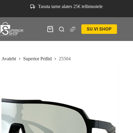
Skip
Tasuta tarne alates 25€ tellimustele
to
content
SU.VI SHOP
Ostukorv
Avaleht
Superior Prillid
25504