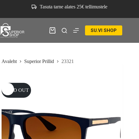
Skip
Tasuta tarne alates 25€ tellimustele
to
content
SU.VI SHOP
Ostukorv
Avaleht
Superior Prillid
23321
SOLD OUT