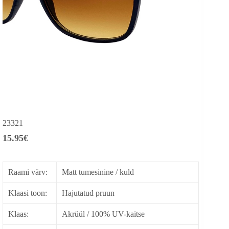
23321
15.95
€
Raami värv:
Matt tumesinine / kuld
Klaasi toon:
Hajutatud pruun
Klaas:
Akrüül / 100% UV-kaitse