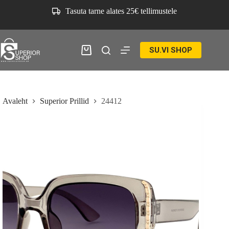
Skip
Tasuta tarne alates 25€ tellimustele
to
content
SU.VI SHOP
Ostukorv
Avaleht
Superior Prillid
24412