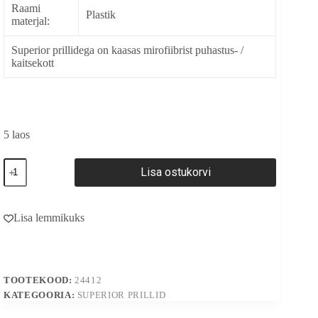
Raami
Plastik
materjal:
Superior prillidega on kaasas mirofiibrist puhastus- /
kaitsekott
5 laos
24412
Lisa ostukorvi
kogus
A
l
Lisa lemmikuks
t
e
r
n
a
TOOTEKOOD:
24412
t
i
KATEGOORIA:
SUPERIOR PRILLID
v