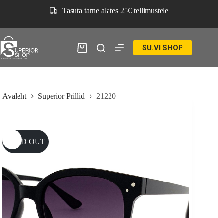
Skip
Tasuta tarne alates 25€ tellimustele
to
content
SU.VI SHOP
Ostukorv
Avaleht
Superior Prillid
21220
SOLD OUT