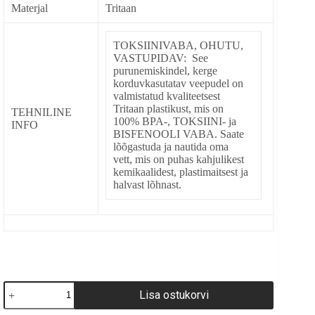
Materjal
Tritaan
TOKSIINIVABA, OHUTU,
VASTUPIDAV: See
purunemiskindel, kerge
korduvkasutatav veepudel on
valmistatud kvaliteetsest
Tritaan plastikust, mis on
TEHNILINE
100% BPA-, TOKSIINI- ja
INFO
BISFENOOLI VABA. Saate
lõõgastuda ja nautida oma
vett, mis on puhas kahjulikest
kemikaalidest, plastimaitsest ja
halvast lõhnast.
Veepudel
Lisa ostukorvi
kogus