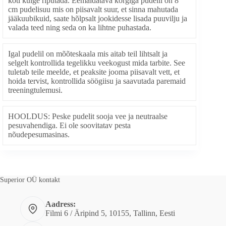
koti külge riputada. Eemaldatava korgiga pudelil on 8
cm pudelisuu mis on piisavalt suur, et sinna mahutada
jääkuubikuid, saate hõlpsalt jookidesse lisada puuvilju ja
valada teed ning seda on ka lihtne puhastada.
Igal pudelil on mõõteskaala mis aitab teil lihtsalt ja
selgelt kontrollida tegelikku veekogust mida tarbite. See
tuletab teile meelde, et peaksite jooma piisavalt vett, et
hoida tervist, kontrollida söögiisu ja saavutada paremaid
treeningtulemusi.
HOOLDUS: Peske pudelit sooja vee ja neutraalse
pesuvahendiga. Ei ole soovitatav pesta
nõudepesumasinas.
Superior OÜ kontakt
Aadress:
Filmi 6 / Äripind 5, 10155, Tallinn, Eesti