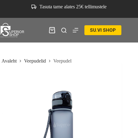
Skip
Tasuta tarne alates 25€ tellimustele
to
content
SU.VI SHOP
Ostukorv
Avaleht
Veepudelid
Veepudel