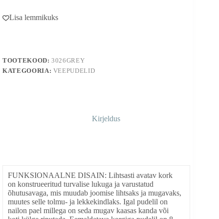
A
l
Lisa lemmikuks
t
e
r
n
a
TOOTEKOOD:
3026GREY
t
i
KATEGOORIA:
VEEPUDELID
v
e
:
Kirjeldus
FUNKSIONAALNE DISAIN: Lihtsasti avatav kork
on konstrueeritud turvalise lukuga ja varustatud
õhutusavaga, mis muudab joomise lihtsaks ja mugavaks,
muutes selle tolmu- ja lekkekindlaks. Igal pudelil on
nailon pael millega on seda mugav kaasas kanda või