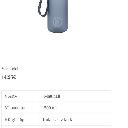
Veepudel
14.95
€
VÄRV
Matt hall
Mahutavus
500 ml
K0rgi tüüp
Lukustatav kork