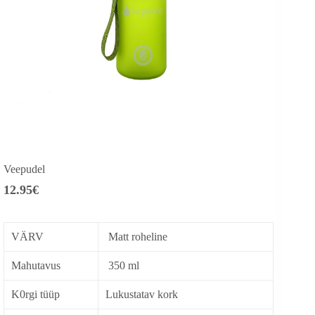
Veepudel
12.95
€
VÄRV
Matt roheline
Mahutavus
350 ml
K0rgi tüüp
Lukustatav kork