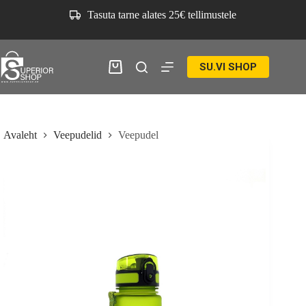
Skip
Tasuta tarne alates 25€ tellimustele
to
content
SU.VI SHOP
Ostukorv
Avaleht
Veepudelid
Veepudel