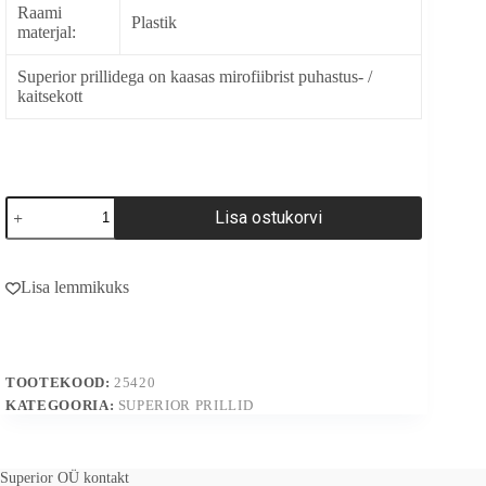
Raami
Plastik
materjal:
Superior prillidega on kaasas mirofiibrist puhastus- /
kaitsekott
25420
Lisa ostukorvi
kogus
A
l
Lisa lemmikuks
t
e
r
n
a
TOOTEKOOD:
25420
t
i
KATEGOORIA:
SUPERIOR PRILLID
v
e
:
Superior OÜ kontakt