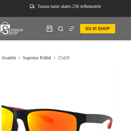
Skip
Tasuta tarne alates 25€ tellimustele
to
content
SU.VI SHOP
Ostukorv
Avaleht
Superior Prillid
25420