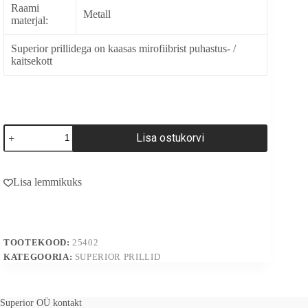
Raami
Metall
materjal:
Superior prillidega on kaasas mirofiibrist puhastus- /
kaitsekott
25402
Lisa ostukorvi
kogus
A
l
Lisa lemmikuks
t
e
r
n
a
TOOTEKOOD:
25402
t
i
KATEGOORIA:
SUPERIOR PRILLID
v
e
:
Superior OÜ kontakt