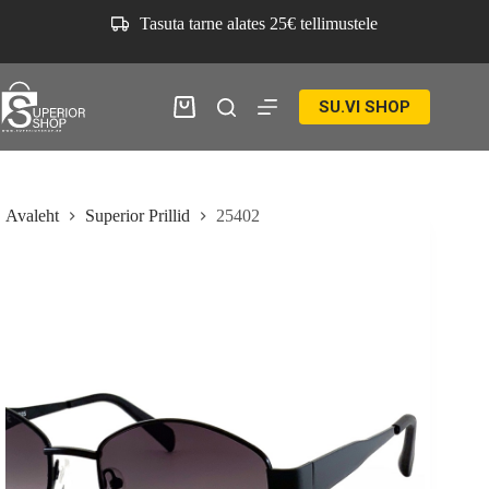
Skip
Tasuta tarne alates 25€ tellimustele
to
content
SU.VI SHOP
Ostukorv
Avaleht
Superior Prillid
25402