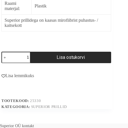
Raami
Plastik
materjal:
Superior prillidega on kaasas mirofiibrist puhastus- /
kaitsekott
25330
Lisa ostukorvi
kogus
A
l
Lisa lemmikuks
t
e
r
n
a
TOOTEKOOD:
25330
t
i
KATEGOORIA:
SUPERIOR PRILLID
v
e
:
Superior OÜ kontakt