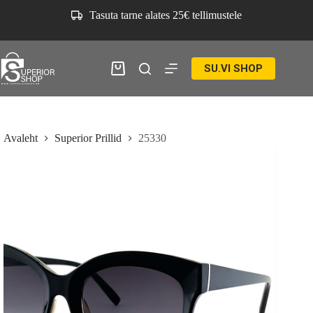
Skip
Tasuta tarne alates 25€ tellimustele
to
content
SU.VI SHOP
Ostukorv
Avaleht
Superior Prillid
25330