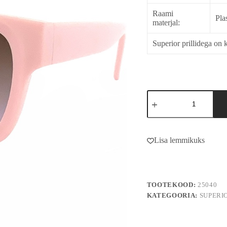
Raami
Pla
materjal:
Superior prillidega on k
25040
kogus
A
l
Lisa lemmikuks
t
e
r
n
a
TOOTEKOOD:
25040
t
i
KATEGOORIA:
SUPERI
v
e
: