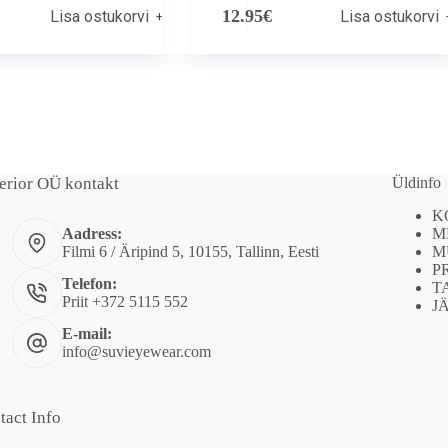
12.95
€
Lisa ostukorvi
Lisa ostukorvi
erior OÜ kontakt
Üldinfo
K
M
Aadress:
M
Filmi 6 / Äripind 5, 10155, Tallinn, Eesti
P
Telefon:
T
Priit +372 5115 552
J
E-mail:
info@suvieyewear.com
tact Info