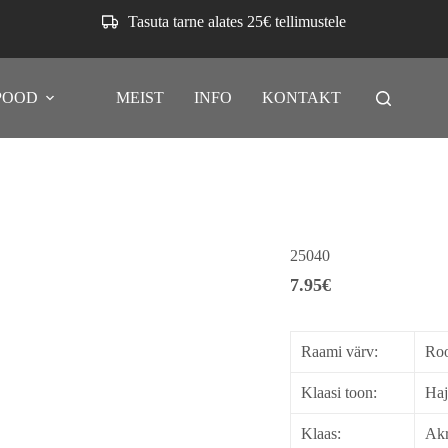
Tasuta tarne alates 25€ tellimustele
POOD
MEIST
INFO
KONTAKT
25040
7.95
€
Raami värv:
Ro
Klaasi toon:
Haj
Klaas:
Akr