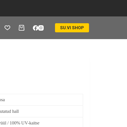
SU.VI SHOP
Ostukorv
osa
utatud hall
üül / 100% UV-kaitse