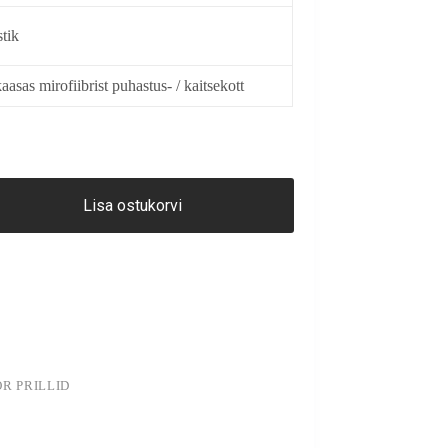
stik
aasas mirofiibrist puhastus- / kaitsekott
Lisa ostukorvi
OR PRILLID