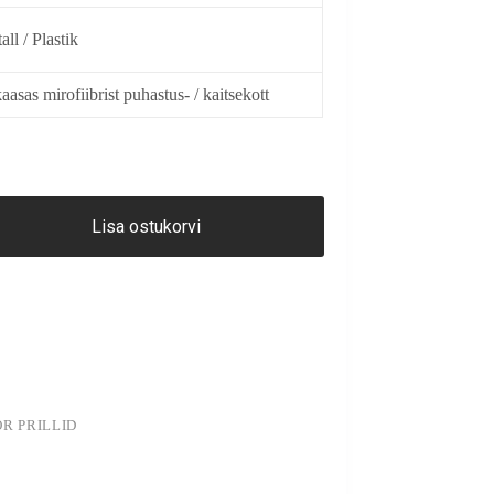
all / Plastik
aasas mirofiibrist puhastus- / kaitsekott
Lisa ostukorvi
OR PRILLID