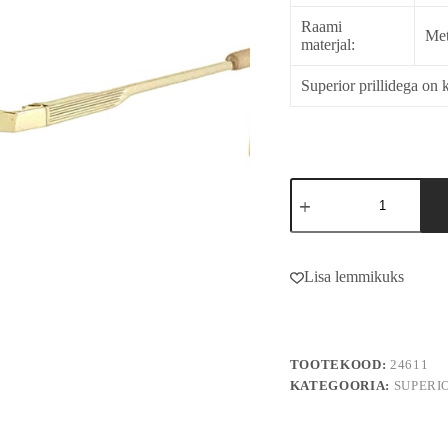
Raami
Met
materjal:
Superior prillidega on k
24611
kogus
A
l
Lisa lemmikuks
t
e
r
n
a
TOOTEKOOD:
24611
t
i
KATEGOORIA:
SUPERI
v
e
: