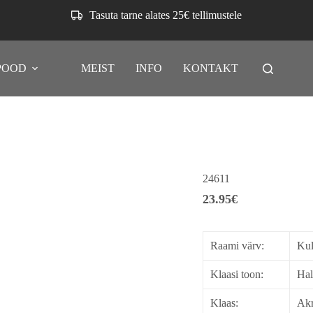
Tasuta tarne alates 25€ tellimustele
POOD
MEIST
INFO
KONTAKT
24611
23.95
€
Raami värv:
Kul
Klaasi toon:
Hal
Klaas:
Akr