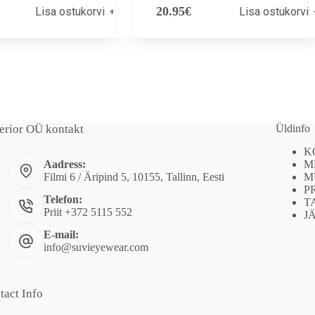
20.95
€
Lisa ostukorvi
Lisa ostukorvi
erior OÜ kontakt
Üldinfo
K
M
Aadress:
M
Filmi 6 / Äripind 5, 10155, Tallinn, Eesti
P
Telefon:
T
Priit +372 5115 552
J
E-mail:
info@suvieyewear.com
tact Info