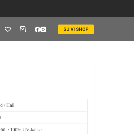
SU.VI SHOP
Ostukorv
d / Hall
l
üül / 100% UV-kaitse