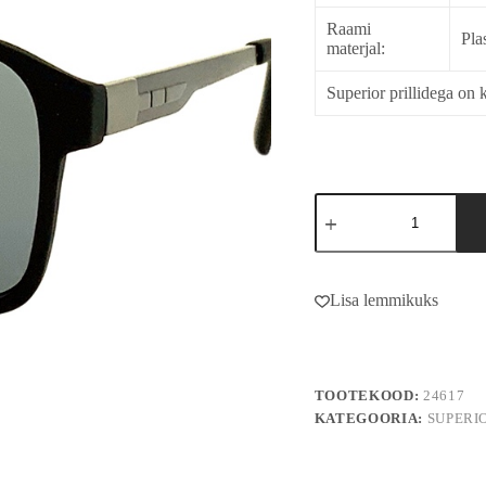
Raami
Pla
materjal:
Superior prillidega on k
24617
kogus
A
l
Lisa lemmikuks
t
e
r
n
a
TOOTEKOOD:
24617
t
i
KATEGOORIA:
SUPERI
v
e
: