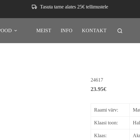
Tasuta tarne alates 25€ tellimustele
POOD
MEIST
INFO
KONTAKT
24617
23.95
€
Raami värv:
Mat
Klaasi toon:
Hal
Klaas:
Akr