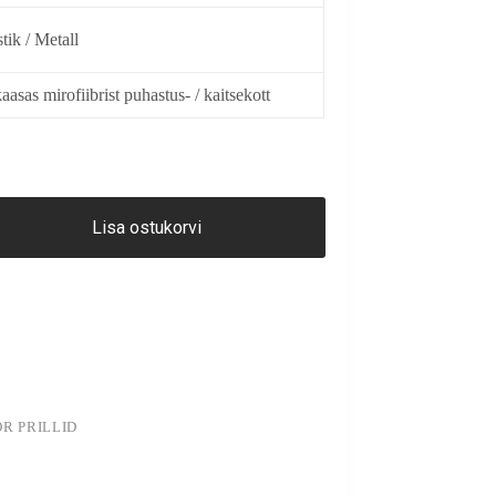
stik / Metall
aasas mirofiibrist puhastus- / kaitsekott
Lisa ostukorvi
OR PRILLID