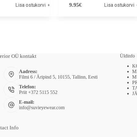
9.95
€
Lisa ostukorvi
Lisa ostukorvi
erior OÜ kontakt
Üldinfo
K
M
Aadress:
M
Filmi 6 / Äripind 5, 10155, Tallinn, Eesti
P
Telefon:
T
Priit +372 5115 552
J
E-mail:
info@suvieyewear.com
tact Info