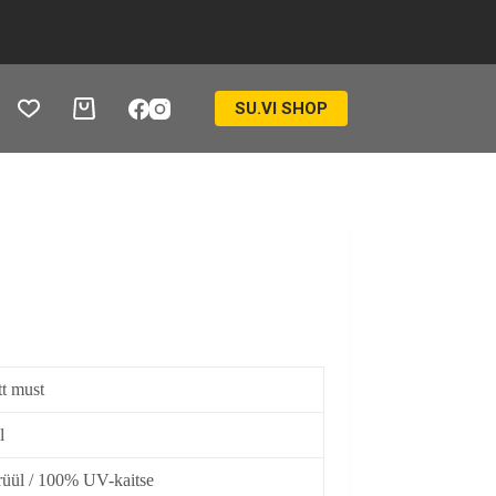
SU.VI SHOP
Ostukorv
t must
l
üül / 100% UV-kaitse