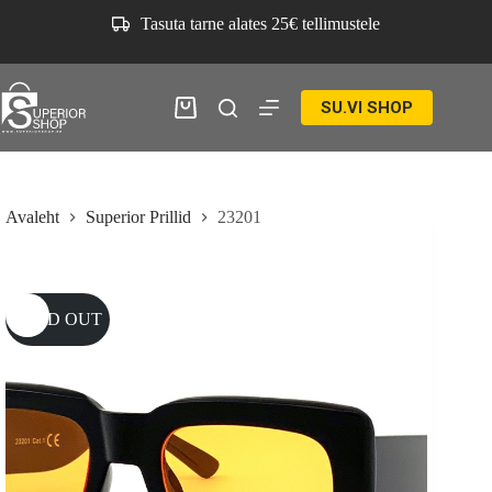
Skip
Tasuta tarne alates 25€ tellimustele
to
content
SU.VI SHOP
Ostukorv
Avaleht
Superior Prillid
23201
SOLD OUT