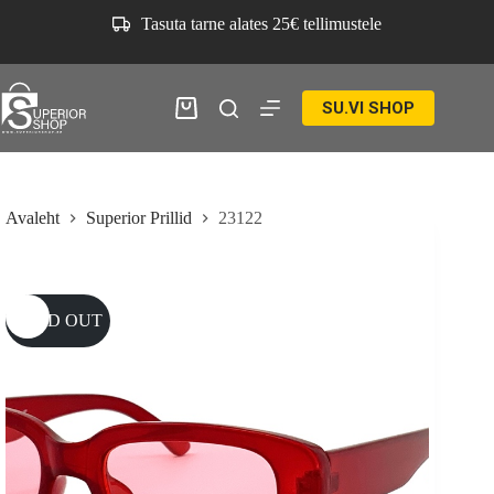
Skip
Tasuta tarne alates 25€ tellimustele
to
content
SU.VI SHOP
Ostukorv
Avaleht
Superior Prillid
23122
SOLD OUT