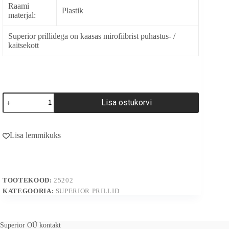
Raami
Plastik
materjal:
Superior prillidega on kaasas mirofiibrist puhastus- /
kaitsekott
25202
Lisa ostukorvi
kogus
A
l
Lisa lemmikuks
t
e
r
n
a
TOOTEKOOD:
25202
t
i
KATEGOORIA:
SUPERIOR PRILLID
v
e
:
Superior OÜ kontakt