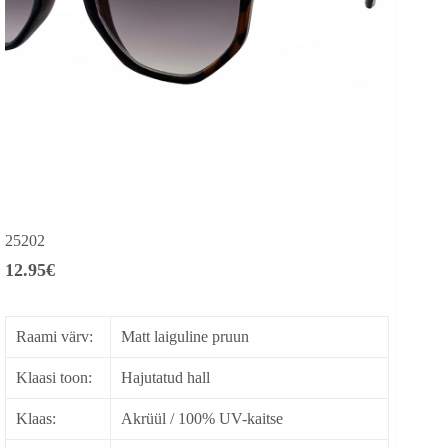
25202
12.95
€
Raami värv:
Matt laiguline pruun
Klaasi toon:
Hajutatud hall
Klaas:
Akrüül / 100% UV-kaitse