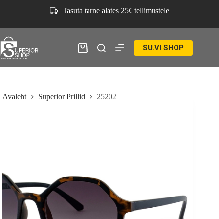
Skip
Tasuta tarne alates 25€ tellimustele
to
content
SU.VI SHOP
Ostukorv
Avaleht
Superior Prillid
25202