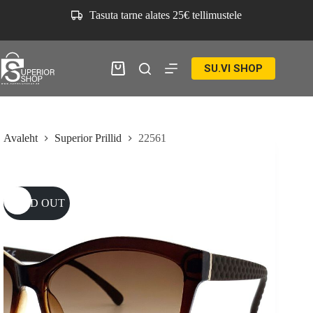
Skip
Tasuta tarne alates 25€ tellimustele
to
content
SU.VI SHOP
Ostukorv
Avaleht
Superior Prillid
22561
SOLD OUT