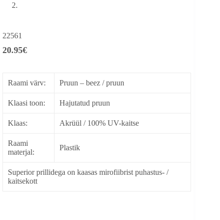
22561
20.95
€
Raami värv:
Pruun – beez / pruun
Klaasi toon:
Hajutatud pruun
Klaas:
Akrüül / 100% UV-kaitse
Raami
Plastik
materjal:
Superior prillidega on kaasas mirofiibrist puhastus- /
kaitsekott