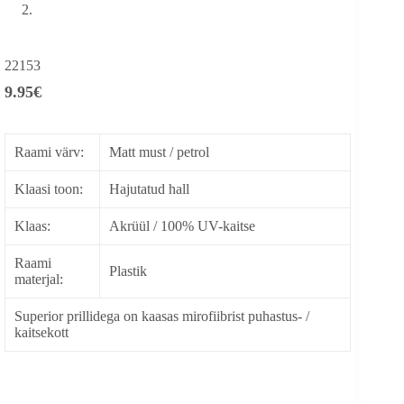
22153
9.95
€
Raami värv:
Matt must / petrol
Klaasi toon:
Hajutatud hall
Klaas:
Akrüül / 100% UV-kaitse
Raami
Plastik
materjal:
Superior prillidega on kaasas mirofiibrist puhastus- /
kaitsekott