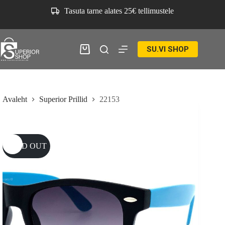
Skip
Tasuta tarne alates 25€ tellimustele
to
content
SU.VI SHOP
Ostukorv
Avaleht
Superior Prillid
22153
SOLD OUT