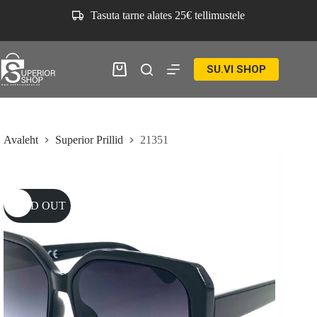
Skip
Tasuta tarne alates 25€ tellimustele
to
content
SU.VI SHOP
Ostukorv
Avaleht
Superior Prillid
21351
SOLD OUT