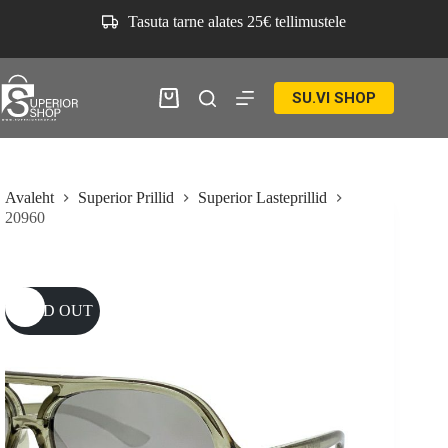
Skip
Tasuta tarne alates 25€ tellimustele
to
content
SU.VI SHOP
Ostukorv
Avaleht
Superior Prillid
Superior Lasteprillid
20960
SOLD OUT