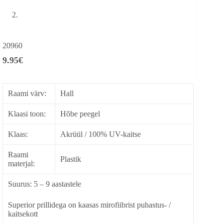
20960
9.95
€
Raami värv:
Hall
Klaasi toon:
Hõbe peegel
Klaas:
Akrüül / 100% UV-kaitse
Raami
Plastik
materjal:
Suurus: 5 – 9 aastastele
Superior prillidega on kaasas mirofiibrist puhastus- /
kaitsekott