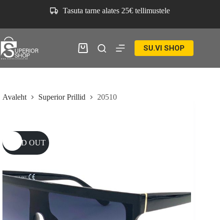
Skip
Tasuta tarne alates 25€ tellimustele
to
content
SU.VI SHOP
Ostukorv
Avaleht
Superior Prillid
20510
SOLD OUT