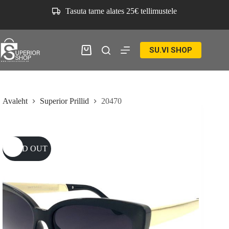
Skip
Tasuta tarne alates 25€ tellimustele
to
content
SU.VI SHOP
Ostukorv
Avaleht
Superior Prillid
20470
SOLD OUT