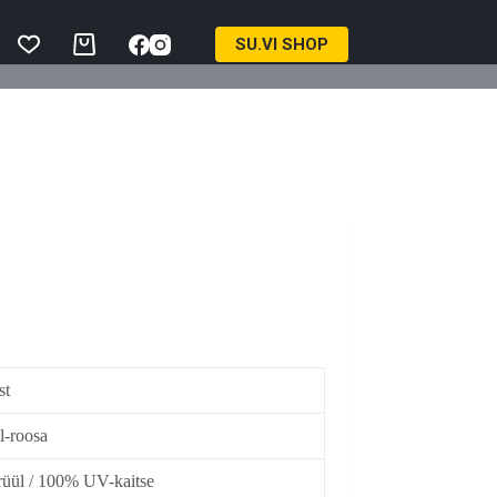
SU.VI SHOP
Ostukorv
st
l-roosa
üül / 100% UV-kaitse