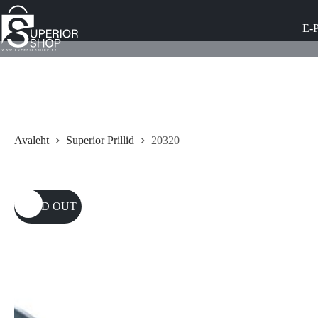
Skip
to
E-
content
Avaleht
Superior Prillid
20320
SOLD OUT