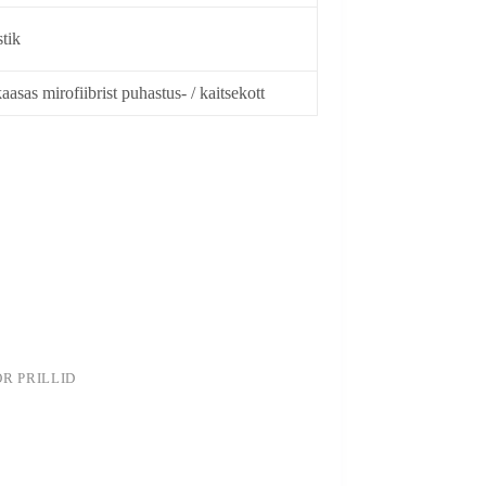
stik
aasas mirofiibrist puhastus- / kaitsekott
OR PRILLID