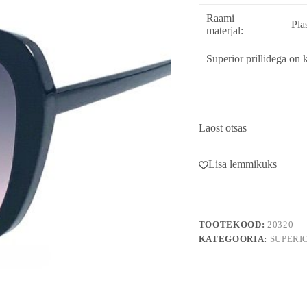
Raami
Pla
materjal:
Superior prillidega on k
Laost otsas
Lisa lemmikuks
TOOTEKOOD:
20320
KATEGOORIA:
SUPERI