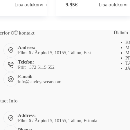
9.95
€
Lisa ostukorvi
Lisa ostukorvi
erior OÜ kontakt
Üldinfo
K
M
Aadress:
M
Filmi 6 / Äripind 5, 10155, Tallinn, Eesti
P
Telefon:
T
Priit +372 5115 552
J
E-mail:
info@suvieyewear.com
tact Info
Address:
Filmi 6 / Äripind 5, 10155, Tallinn, Estonia
Phone: