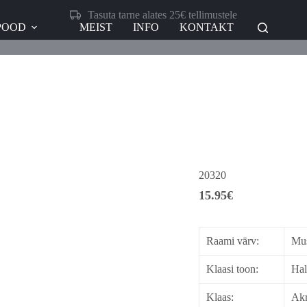
Tasuta tarne alates 25€ tellimustele
POOD
MEIST
INFO
KONTAKT
20320
15.95
€
Raami värv:
Mu
Klaasi toon:
Hal
Klaas:
Akr