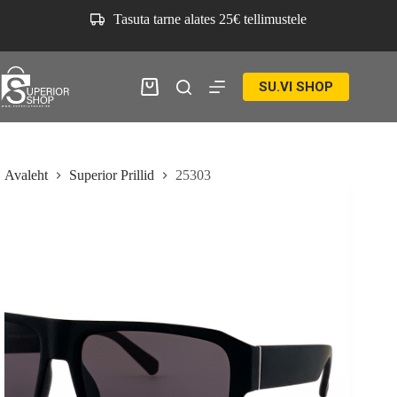
Skip
Tasuta tarne alates 25€ tellimustele
to
content
SU.VI SHOP
Ostukorv
Avaleht
Superior Prillid
25303