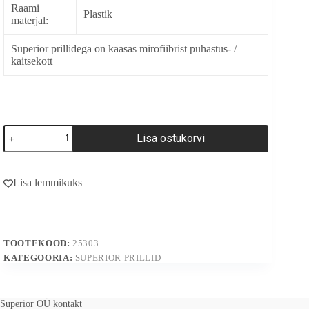
Raami
Plastik
materjal:
Superior prillidega on kaasas mirofiibrist puhastus- /
kaitsekott
25303
Lisa ostukorvi
kogus
A
l
Lisa lemmikuks
t
e
r
n
a
TOOTEKOOD:
25303
t
i
KATEGOORIA:
SUPERIOR PRILLID
v
e
:
Superior OÜ kontakt