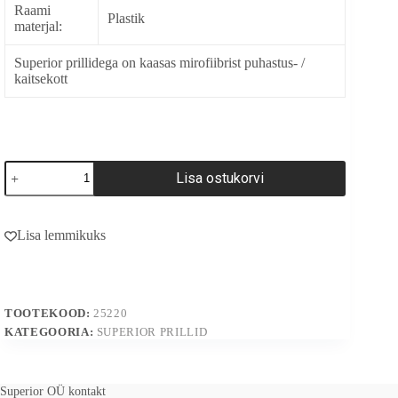
Raami
Plastik
materjal:
Superior prillidega on kaasas mirofiibrist puhastus- /
kaitsekott
25220
Lisa ostukorvi
kogus
A
l
Lisa lemmikuks
t
e
r
n
a
TOOTEKOOD:
25220
t
i
KATEGOORIA:
SUPERIOR PRILLID
v
e
:
Superior OÜ kontakt