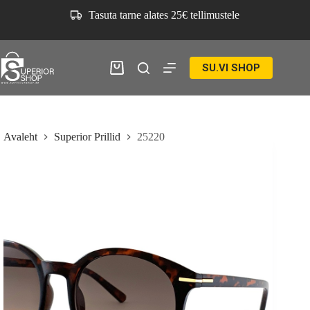
Skip
Tasuta tarne alates 25€ tellimustele
to
content
SU.VI SHOP
Ostukorv
Avaleht
Superior Prillid
25220