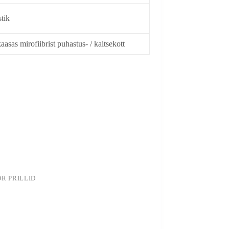
stik
aasas mirofiibrist puhastus- / kaitsekott
OR PRILLID