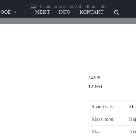
Tasuta tarne alates 25€ tellimustele
POOD
MEIST
INFO
KONTAKT
24208
12.95
€
Raami värv:
Mu
Klaasi toon:
Haj
Klaas:
Akr