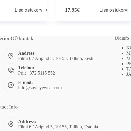
17.95
€
Lisa ostukorvi
Lisa ostukorvi
erior OÜ kontakt
Üldinfo
K
M
Aadress:
M
Filmi 6 / Äripind 5, 10155, Tallinn, Eesti
P
Telefon:
T
Priit +372 5115 552
J
E-mail:
info@suvieyewear.com
tact Info
Address:
Filmi 6 / Äripind 5, 10155, Tallinn, Estonia