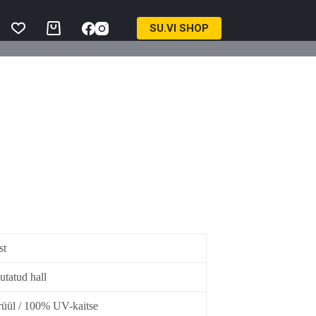
SU.VI SHOP
Ostukorv
st
utatud hall
üül / 100% UV-kaitse