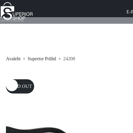
Skip
to
E-
content
Avaleht
Superior Prillid
24208
SOLD OUT