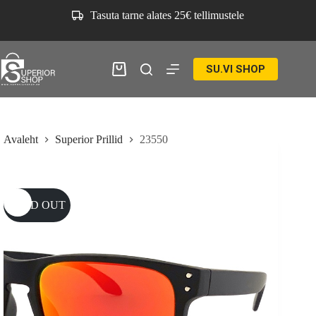
Skip
Tasuta tarne alates 25€ tellimustele
to
content
SU.VI SHOP
Ostukorv
Avaleht
Superior Prillid
23550
SOLD OUT