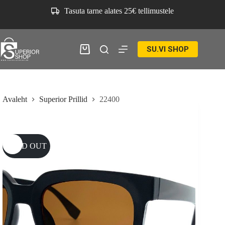
Skip
Tasuta tarne alates 25€ tellimustele
to
content
SU.VI SHOP
Ostukorv
Avaleht
Superior Prillid
22400
SOLD OUT