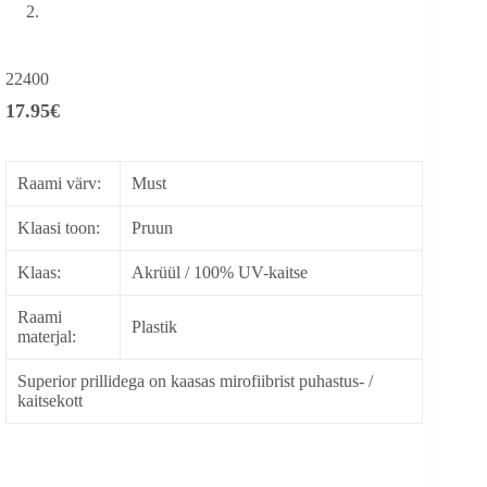
22400
17.95
€
Raami värv:
Must
Klaasi toon:
Pruun
Klaas:
Akrüül / 100% UV-kaitse
Raami
Plastik
materjal:
Superior prillidega on kaasas mirofiibrist puhastus- /
kaitsekott