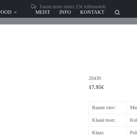
Tasuta tarne alates 25€ tellimustele
POOD
MEIST
INFO
KONTAKT
20430
17.95
€
Raami värv:
Mat
Klaasi toon:
Kul
Klaas:
Pol