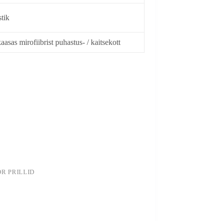
stik
aasas mirofiibrist puhastus- / kaitsekott
OR PRILLID