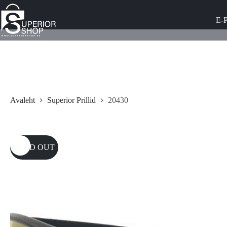
Skip
to
E-
content
Avaleht
Superior Prillid
20430
SOLD OUT