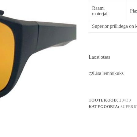
Raami
Pla
materjal:
Superior prillidega on k
Laost otsas
Lisa lemmikuks
TOOTEKOOD:
20430
KATEGOORIA:
SUPERI