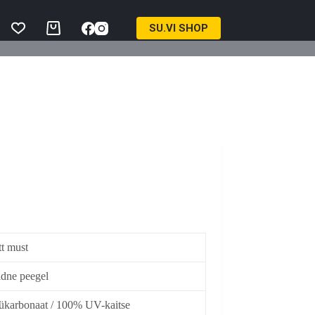
SU.VI SHOP
Ostukorv
t must
dne peegel
ükarbonaat / 100% UV-kaitse