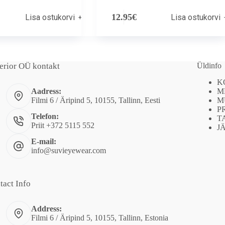
12.95
€
Lisa ostukorvi
Lisa ostukorvi
erior OÜ kontakt
Üldinfo
K
M
Aadress:
M
Filmi 6 / Äripind 5, 10155, Tallinn, Eesti
P
Telefon:
T
Priit +372 5115 552
J
E-mail:
info@suvieyewear.com
tact Info
Address:
Filmi 6 / Äripind 5, 10155, Tallinn, Estonia