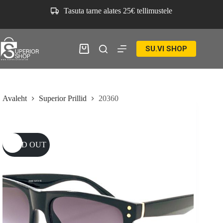
Skip
Tasuta tarne alates 25€ tellimustele
to
content
SU.VI SHOP
Ostukorv
Avaleht
Superior Prillid
20360
SOLD OUT