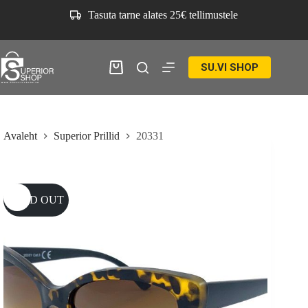
Skip
Tasuta tarne alates 25€ tellimustele
to
content
SU.VI SHOP
Ostukorv
Avaleht
Superior Prillid
20331
SOLD OUT