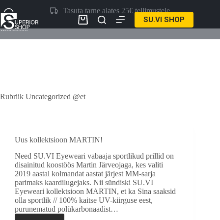
Skip
Tasuta tarne alates 25€ tellimustele
to
SU.VI SHOP
content
Ostukorv
Rubriik
Uncategorized @et
Uus kollektsioon MARTIN!
Need SU.VI Eyeweari vabaaja sportlikud prillid on
disainitud koostöös Martin Järveojaga, kes valiti
2019 aastal kolmandat aastat järjest MM-sarja
parimaks kaardilugejaks. Nii sündiski SU.VI
Eyeweari kollektsioon MARTIN, et ka Sina saaksid
olla sportlik // 100% kaitse UV-kiirguse eest,
purunematud polükarbonaadist…